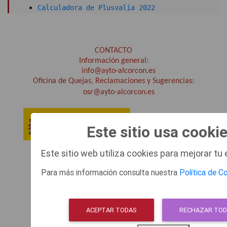
Calculadora de Plusvalía 2022
CONTACTO
Información general:
info@ayto-alcorcon.es
Oficina de Quejas, Reclamaciones y Sugerencias:
osr@ayto-alcorcon.es
Este sitio usa cooki
Este sitio web utiliza cookies para mejorar tu 
SOBRE LA SEDE ELECTRÓNICA
Para más información consulta nuestra
Política de C
Política de Privacidad
Aviso Legal
ACEPTAR TODAS
RECHAZAR TO
Disponibilidad
Mapa Web