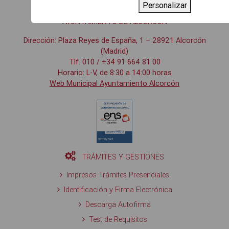
Personalizar
AYUNTAMIENTO DE ALCORCÓN
Dirección: Plaza Reyes de España, 1 – 28921 Alcorcón
(Madrid)
Tlf. 010 / +34 91 664 81 00
Horario: L-V, de 8:30 a 14:00 horas
Web Municipal Ayuntamiento Alcorcón
TRÁMITES Y GESTIONES
Impresos Trámites Presenciales
Identificación y Firma Electrónica
Descarga Autofirma
Test de Requisitos