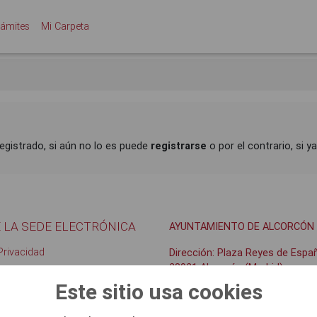
rámites
Mi Carpeta
egistrado, si aún no lo es puede
registrarse
o por el contrario, si y
 LA SEDE ELECTRÓNICA
AYUNTAMIENTO DE ALCORCÓN
 Privacidad
Dirección: Plaza Reyes de Españ
28921 Alcorcón (Madrid)
Tlf. 010 / +34 91 664 81 00
Este sitio usa cookies
dad
Horario: L-V, de 8:30 a 14:00 ho
Web Municipal Ayuntamiento A