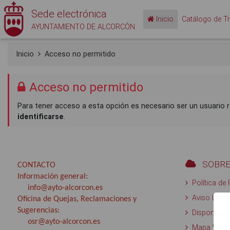
Sede electrónica
Inicio
Catálogo de T
AYUNTAMIENTO DE ALCORCÓN
Inicio
Acceso no permitido
Acceso no permitido
Para tener acceso a esta opción es necesario ser un usuario r
identificarse
.
SOBRE
CONTACTO
Información general:
Política de
info@ayto-alcorcon.es
Aviso Legal
Oficina de Quejas, Reclamaciones y
Sugerencias:
Disponibili
osr@ayto-alcorcon.es
Mapa Web