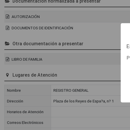
Documentación normalizada a presentar
AUTORIZACIÓN
DOCUMENTOS DE IDENTIFICACIÓN
Otra documentación a presentar
E
P
LIBRO DE FAMILIA
Lugares de Atención
Nombre
REGISTRO GENERAL
Dirección
Plaza de los Reyes de Espa?a, n? 1
Horarios de Atención
Correos Electrónicos