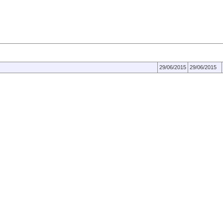
Fecha de
Fecha de
Creación
Publicación
29/06/2015
29/06/2015