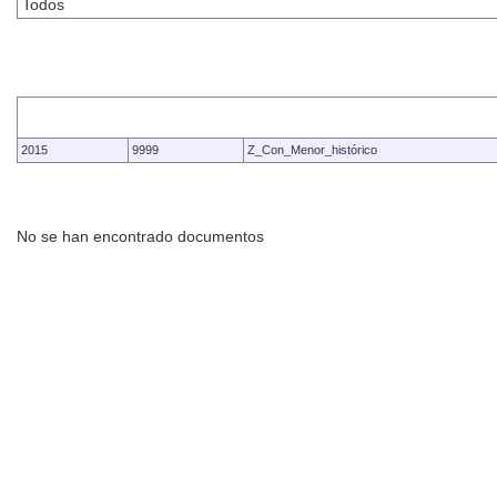
Año
Código
Tipo
2015
9999
Z_Con_Menor_histórico
No se han encontrado documentos